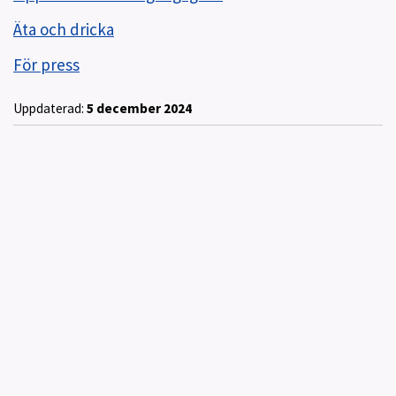
Äta och dricka
För press
Uppdaterad:
5 december 2024