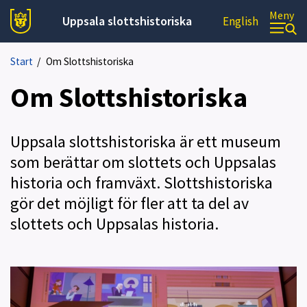
Meny
Uppsala slottshistoriska
English
Start
/
Om Slottshistoriska
Om Slottshistoriska
Uppsala slottshistoriska är ett museum
som berättar om slottets och Uppsalas
historia och framväxt. Slottshistoriska
gör det möjligt för fler att ta del av
slottets och Uppsalas historia.