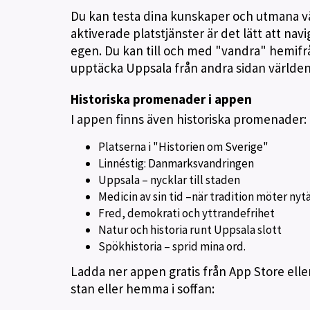
Du kan testa dina kunskaper och utmana vä
aktiverade platstjänster är det lätt att nav
egen. Du kan till och med "vandra" hemifrå
upptäcka Uppsala från andra sidan världe
Historiska promenader i appen
I appen finns även historiska promenader:
Platserna i "Historien om Sverige"
Linnéstig: Danmarksvandringen
Uppsala – nycklar till staden
Medicin av sin tid –när tradition möter nyt
Fred, demokrati och yttrandefrihet
Natur och historia runt Uppsala slott
Spökhistoria – sprid mina ord.
Ladda ner appen gratis från App Store ell
stan eller hemma i soffan: