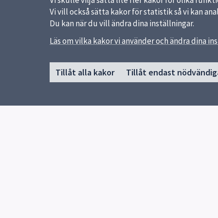
Vi skulle vilja sätta lite fler kakor för olika fu
Vi vill också sätta kakor för statistik så vi kan 
Du kan när du vill ändra dina inställningar.
Sidfot
Läs om vilka kakor vi använder och ändra dina ins
Huvudmeny
Snabb
Start
Uppsal
Tillåt alla kakor
Tillåt endast nödvändig
Se kalendarium och boka biljetter
Synpun
Om Slottshistoriska
Om slottet
Utställningar
Besök museet
Guidade visningar
Utbildning och skola
Jobb och praktik
Appen, Uppsala konst och kulturarv
Forskning och samarbeten
Press
Kontakt
Sportlov på Uppsala slottshistoriska