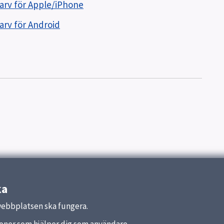
arv för Apple/iPhone
arv för Android
ka
webbplatsen ska fungera.