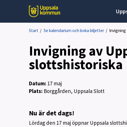
Upps
Start
/
Se kalendarium och boka biljetter
/
Invigning
Invigning av Up
slottshistoriska
Datum:
17
maj
Plats:
Borggården, Uppsala Slott
Nu är det dags!
Lördag den 17 maj öppnar Uppsala slottshi