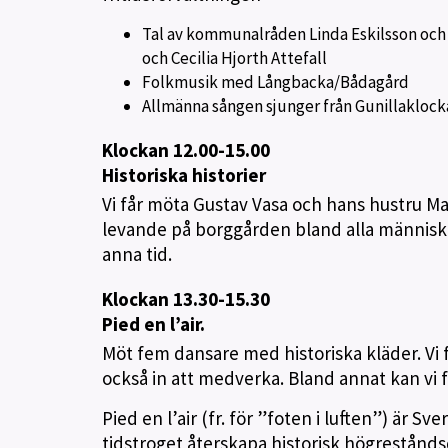
Tal av kommunalråden Linda Eskilsson och 
och Cecilia Hjorth Attefall
Folkmusik med Långbacka/Bådagård
Allmänna sången sjunger från Gunillakloc
Klockan 12.00-15.00
Historiska historier
Vi får möta Gustav Vasa och hans hustru Ma
levande på borggården bland alla människor.
anna tid.
Klockan 13.30-15.30
Pied en l’air.
Möt fem dansare med historiska kläder. Vi
också in att medverka. Bland annat kan vi 
Pied en l’air (fr. för ”foten i luften”) är 
tidstroget återskapa historisk högrestånds