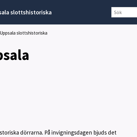
ala slottshistoriska
 Uppsala slottshistoriska
psala
storiska dörrarna. På invigningsdagen bjuds det