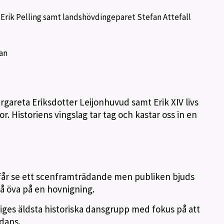
Erik Pelling samt landshövdingeparet Stefan Attefall
kan
rgareta Eriksdotter Leijonhuvud samt Erik XIV livs
 Historiens vingslag tar tag och kastar oss in en
 får se ett scenframträdande men publiken bjuds
få öva på en hovnigning.
Sveriges äldsta historiska dansgrupp med fokus på att
dans.