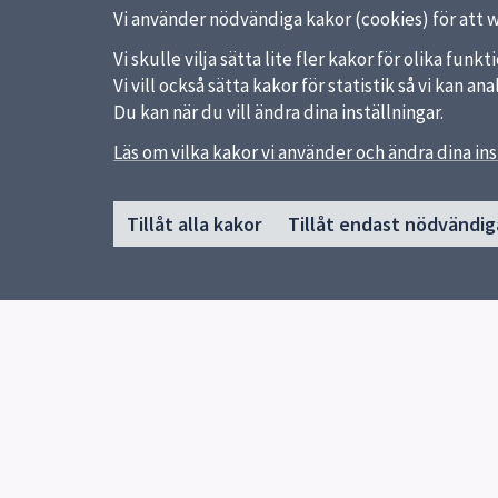
Vi använder nödvändiga kakor (cookies) för att 
Vi skulle vilja sätta lite fler kakor för olika fu
Vi vill också sätta kakor för statistik så vi kan 
Du kan när du vill ändra dina inställningar.
Sidfot
Läs om vilka kakor vi använder och ändra dina ins
Huvudmeny
Snabb
Start
Uppsal
Tillåt alla kakor
Tillåt endast nödvändig
Se kalendarium och boka biljetter
Synpun
Om Slottshistoriska
Om slottet
Utställningar
Besök museet
Guidade visningar
Utbildning och skola
Jobb och praktik
Appen, Uppsala konst och kulturarv
Forskning och samarbeten