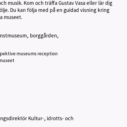
och musik. Kom och träffa Gustav Vasa eller lär dig
följe. Du kan följa med på en guidad visning kring
nya museet.
konstmuseum, borggården,
respektive museums reception
tmuseet
gsdirektör Kultur-, idrotts- och